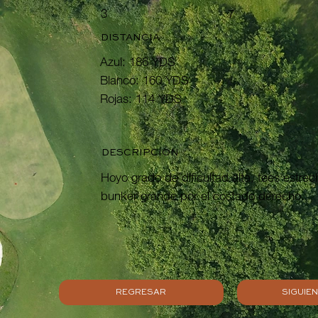
3
7
DISTANCIA
Azul: 186 YDS
Blanco: 160 YDS
Rojas: 114 YDS
DESCRIPCIÓN
Hoyo grado de dificultad alta, tees estrec
bunker grande por el costado derecho.
REGRESAR
SIGUIE